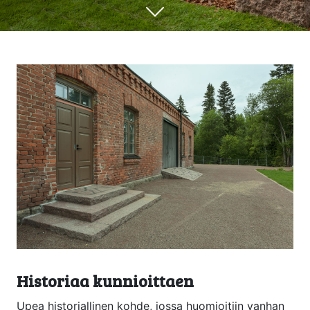
Historiaa kunnioittaen
Upea historiallinen kohde, jossa huomioitiin vanhan