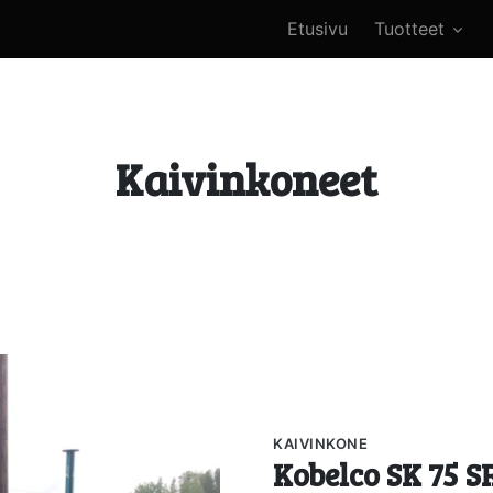
Etusivu
Tuotteet
Kaivinkoneet
KAIVINKONE
Kobelco SK 75 S