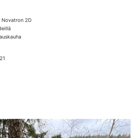
ä Novatron 2D
eillä
asauskauha
21