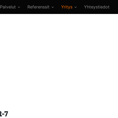
Palvelut
Referenssit
Yritys
Yhteystiedot
R-7