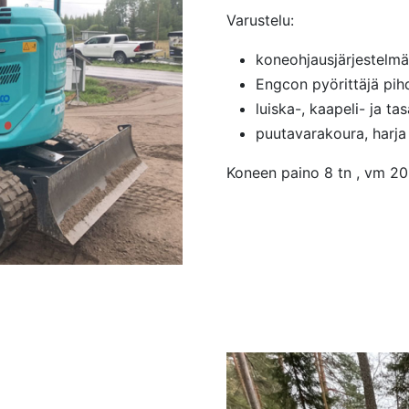
Varustelu:
koneohjausjärjestelm
Engcon pyörittäjä pihd
luiska-, kaapeli- ja t
puutavarakoura, harja
Koneen paino 8 tn , vm 20