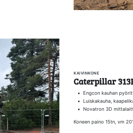
KAIVINKONE
Caterpillar 313
Engcon kauhan pyöritt
Luiskakauha, kaapelik
Novatron 3D mittalait
Koneen paino 15tn, vm 20