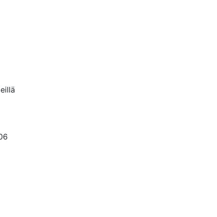
eillä
06