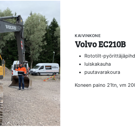
KAIVINKONE
Volvo EC210B
Rototilt-pyörittäjäpihd
luiskakauha
puutavarakoura
Koneen paino 21tn, vm 20