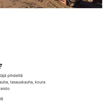
F
äjä pihdeillä
auha, tasauskauha, koura
teisto
18